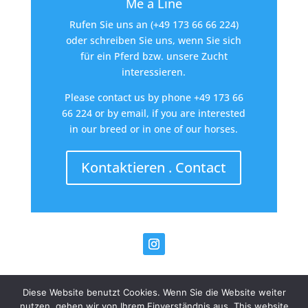
Me a Line
Rufen Sie uns an (+49 173 66 66 224)
oder schreiben Sie uns, wenn Sie sich
für ein Pferd bzw. unsere Zucht
interessieren.
Please contact us by phone +49 173 66
66 224 or by email, if you are interested
in our breed or in one of our horses.
Kontaktieren . Contact
Diese Website benutzt Cookies. Wenn Sie die Website weiter
nutzen, gehen wir von Ihrem Einverständnis aus. This website