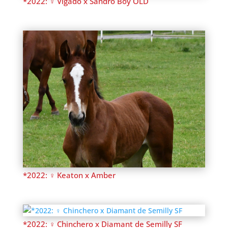
*2022: ♀ Vigado x Sandro Boy OLD
*2022: ♀ Keaton x Amber
*2022: ♀ Chinchero x Diamant de Semilly SF