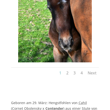
1
2
3
4
Next
Geboren am 29. März: Hengstfohlen von
Cahil
(Cornet Obolensky x
Contender
) aus einer Stute von