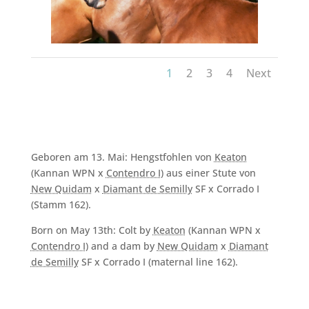
1
2
3
4
Next
Geboren am 13. Mai: Hengstfohlen von
Keaton
(Kannan WPN x
Contendro I
) aus einer Stute von
New Quidam
x
Diamant de Semilly
SF x Corrado I
(Stamm 162).
Born on May 13th: Colt by
Keaton
(Kannan WPN x
Contendro I
) and a dam by
New Quidam
x
Diamant
de Semilly
SF x Corrado I (maternal line 162).