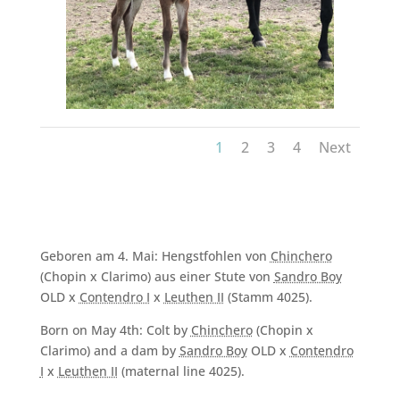
1
2
3
4
Next
Geboren am 4. Mai: Hengstfohlen von
Chinchero
(Chopin x Clarimo) aus einer Stute von
Sandro Boy
OLD x
Contendro I
x
Leuthen II
(Stamm 4025).
Born on May 4th: Colt by
Chinchero
(Chopin x
Clarimo) and a dam by
Sandro Boy
OLD x
Contendro
I
x
Leuthen II
(maternal line 4025).