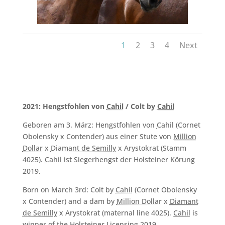
1
2
3
4
Next
2021: Hengstfohlen von
Cahil
/ Colt by
Cahil
Geboren am 3. März: Hengstfohlen von
Cahil
(Cornet
Obolensky x Contender) aus einer Stute von
Million
Dollar
x
Diamant de Semilly
x Arystokrat (Stamm
4025).
Cahil
ist Siegerhengst der Holsteiner Körung
2019.
Born on March 3rd: Colt by
Cahil
(Cornet Obolensky
x Contender) and a dam by
Million Dollar
x
Diamant
de Semilly
x Arystokrat (maternal line 4025).
Cahil
is
winner of the Holsteiner Licensing 2019.