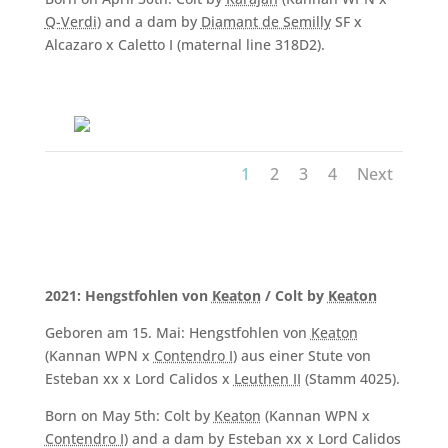
Q-Verdi
) and a dam by
Diamant de Semilly
SF x
Alcazaro x Caletto I (maternal line 318D2).
1
2
3
4
Next
2021: Hengstfohlen von
Keaton
/ Colt by
Keaton
Geboren am 15. Mai: Hengstfohlen von
Keaton
(Kannan WPN x
Contendro I
) aus einer Stute von
Esteban xx x Lord Calidos x
Leuthen II
(Stamm 4025).
Born on May 5th: Colt by
Keaton
(Kannan WPN x
Contendro I
) and a dam by Esteban xx x Lord Calidos