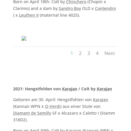
Born on April 18th: Colt by
Chinchero
(Chopin x
Clarimo) and a dam by
Sandro Boy
OLD x
Contendro
I
x
Leuthen II
(maternal line 4025).
1
2
3
4
Next
2021: Hengstfohlen von
Karajan
/ Colt by
Karajan
Geboren am 30. April: Hengstfohlen von
Karajan
(Kannan WPN x
Q-Verdi
) aus einer Stute von
Diamant de Semilly
SF x Alcazaro x Caletto I (Stamm
318D2).
Born on April 30th: Colt by
Karajan
(Kannan WPN x