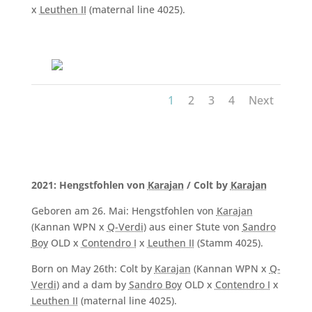
x
Leuthen II
(maternal line 4025).
1
2
3
4
Next
2021: Hengstfohlen von
Karajan
/ Colt by
Karajan
Geboren am 26. Mai: Hengstfohlen von
Karajan
(Kannan WPN x
Q-Verdi
) aus einer Stute von
Sandro
Boy
OLD x
Contendro I
x
Leuthen II
(Stamm 4025).
Born on May 26th: Colt by
Karajan
(Kannan WPN x
Q-
Verdi
) and a dam by
Sandro Boy
OLD x
Contendro I
x
Leuthen II
(maternal line 4025).