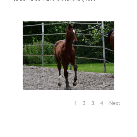
1
2
3
4
Next