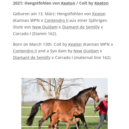
2021: Hengstfohlen von
Keaton
/ Colt by
Keaton
Geboren am 13. März: Hengstfohlen von
Keaton
(Kannan WPN x
Contendro I
) aus einer 5jährigen
Stute von
New Quidam
x
Diamant de Semilly
x
Corrado I (Stamm 162).
Born on March 13th: Colt by
Keaton
(Kannan WPN x
Contendro I
) and a 5yo dam by
New Quidam
x
Diamant de Semilly
x Corrado I (maternal line 162).