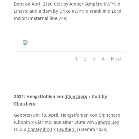
Born on April 21st: Colt by
Amber
(Ampère KWPN x
Linaro) and a dam by
Uriko
KWPN x Franklin x Lord
Incipit (maternal line 749).
1
2
3
4
Next
2021: Hengstfohlen von
Chinchero
/ Colt by
Chinchero
Geboren am 18. April: Hengstfohlen von
Chinchero
(Chopin x Clarimo) aus einer Stute von
Sandro Boy
OLD x
Contendro I
x
Leuthen II
(Stamm 4025).