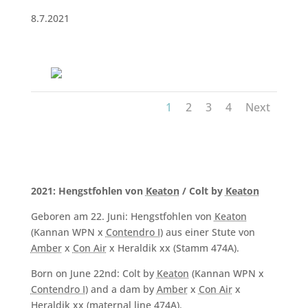
8.7.2021
1
2
3
4
Next
2021: Hengstfohlen von
Keaton
/ Colt by
Keaton
Geboren am 22. Juni: Hengstfohlen von
Keaton
(Kannan WPN x
Contendro I
) aus einer Stute von
Amber
x
Con Air
x Heraldik xx (Stamm 474A).
Born on June 22nd: Colt by
Keaton
(Kannan WPN x
Contendro I
) and a dam by
Amber
x
Con Air
x
Heraldik xx (maternal line 474A).