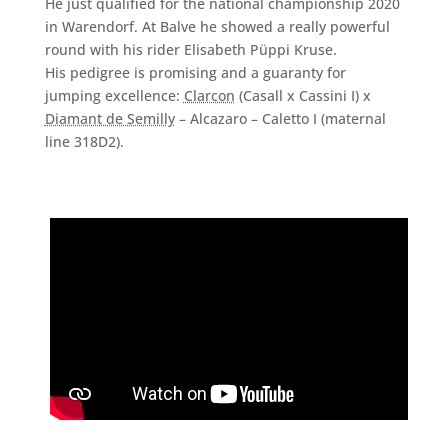
He just qualified for the national championship 2020
in Warendorf. At Balve he showed a really powerful
round with his rider Elisabeth Püppi Kruse.
His pedigree is promising and a guaranty for
jumping excellence:
Clarcon
(Casall x Cassini I) x
Diamant de Semilly
– Alcazaro – Caletto I (maternal
line 318D2).