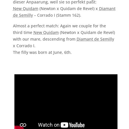
dieser Anpaarung, weil sie so perfekt paßt:
New Quidam
(Newton x Quidam de Revel) x
Diamant
de Semilly
– Corrado I (Stamm 162).
Almost a perfect match: Again we couple for the
third time
New Quidam
(Newton x Quidam de Revel)
with our mare, descending from
Diamant de Semilly
x Corrado I.
The filly was born at June, 6th.