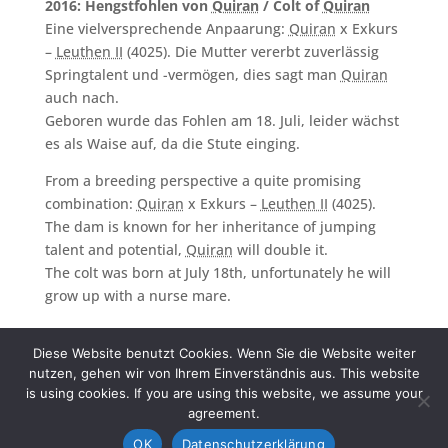
2016: Hengstfohlen von
Quiran
/ Colt of
Quiran
Eine vielversprechende Anpaarung:
Quiran
x Exkurs
–
Leuthen II
(4025). Die Mutter vererbt zuverlässig
Springtalent und -vermögen, dies sagt man
Quiran
auch nach.
Geboren wurde das Fohlen am 18. Juli, leider wächst
es als Waise auf, da die Stute einging.
From a breeding perspective a quite promising
combination:
Quiran
x Exkurs –
Leuthen II
(4025).
The dam is known for her inheritance of jumping
talent and potential,
Quiran
will double it.
The colt was born at July 18th, unfortunately he will
grow up with a nurse mare.
Diese Website benutzt Cookies. Wenn Sie die Website weiter
nutzen, gehen wir von Ihrem Einverständnis aus. This website
is using cookies. If you are using this website, we assume your
Impressum.Imprint
agreement.
Datenschutz.Privacy policy
OK
Datenschutzerklärung