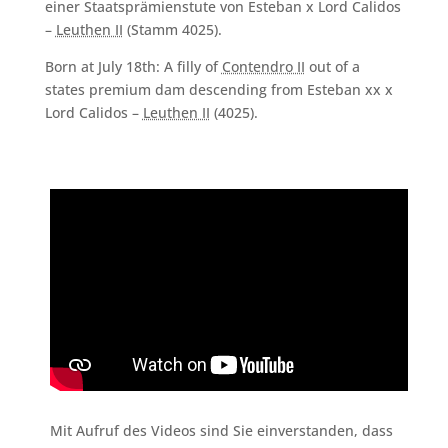
einer Staatsprämienstute von Esteban x Lord Calidos
–
Leuthen II
(Stamm 4025).
Born at July 18th: A filly of
Contendro II
out of a
states premium dam descending from Esteban xx x
Lord Calidos –
Leuthen II
(4025).
Mit Aufruf des Videos sind Sie einverstanden, dass