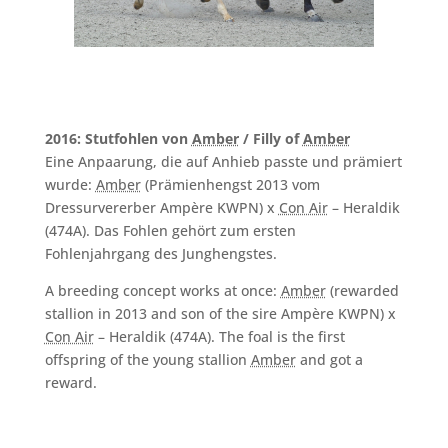
2016: Stutfohlen von
Amber
/ Filly of
Amber
Eine Anpaarung, die auf Anhieb passte und prämiert
wurde:
Amber
(Prämienhengst 2013 vom
Dressurvererber Ampère KWPN) x
Con Air
– Heraldik
(474A). Das Fohlen gehört zum ersten
Fohlenjahrgang des Junghengstes.
A breeding concept works at once:
Amber
(rewarded
stallion in 2013 and son of the sire Ampère KWPN) x
Con Air
– Heraldik (474A). The foal is the first
offspring of the young stallion
Amber
and got a
reward.