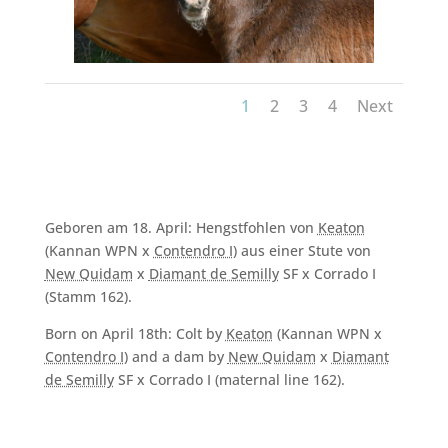
1
2
3
4
Next
Geboren am 18. April: Hengstfohlen von
Keaton
(Kannan WPN x
Contendro I
) aus einer Stute von
New Quidam
x
Diamant de Semilly
SF x Corrado I
(Stamm 162).
Born on April 18th: Colt by
Keaton
(Kannan WPN x
Contendro I
) and a dam by
New Quidam
x
Diamant
de Semilly
SF x Corrado I (maternal line 162).