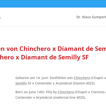
G
Dr. Klaus Gumper
en von Chinchero x Diamant de Sem
chero x Diamant de Semilly SF
Geboren am 14. Juni: Stutfohlen von
Chinchero
(Chopin x
Semilly
SF x Contender x Arystokrat (Stamm 4025).
Born on June 14th: Filly by
Chinchero
(Chopin x Clarimo)
Contender x Arystokrat (maternal line 4025).