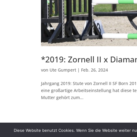
*2019: Zornell II x Diama
von
Ute Gumpert
|
Feb. 26, 2024
Jahrgang 2019: Stute von Zornell II SF Born 20
eine großartige Arbeitseinstellung hat diese t
Mutter gehört zum...
Diese Website benutzt Cookies. Wenn Sie die Website weiter nut
Impressum.Imprint
Datenschutz.Privacy po