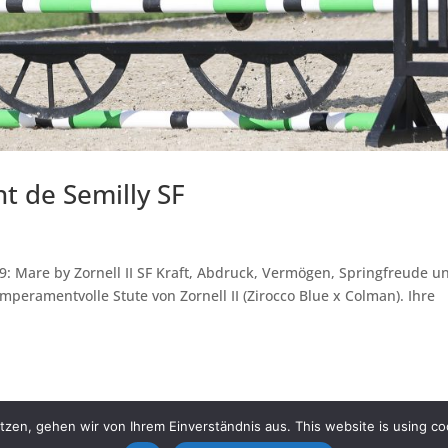
nt de Semilly SF
19: Mare by Zornell II SF Kraft, Abdruck, Vermögen, Springfreude u
emperamentvolle Stute von Zornell II (Zirocco Blue x Colman). Ihre
zen, gehen wir von Ihrem Einverständnis aus. This website is using co
licy