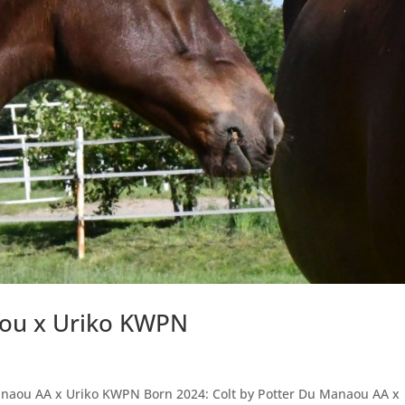
aou x Uriko KWPN
anaou AA x Uriko KWPN Born 2024: Colt by Potter Du Manaou AA x