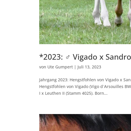
*2023: ♂ Vigado x Sandr
von
Ute Gumpert
|
Juli 13, 2023
Jahrgang 2023: Hengstfohlen von Vigado x Sand
Hengstfohlen von Vigado (Vigo d´Arsouilles B
I x Leuthen II (Stamm 4025). Born...