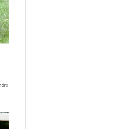
:
endro