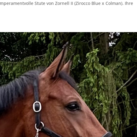
emperamentvolle Stute von Zornell II (Zirocco Blue x Colman). Ihre