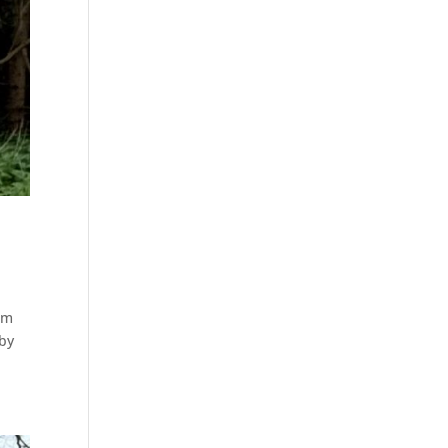
am
 by